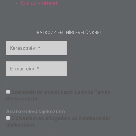
Exkluzív tételek
IRATKOZZ FEL HÍRLEVELÜNKRE!
.
Szeretnék hírlevelet kapni Lelovits Tamás
Pincészetétől
Adatkezelési tájékoztató
Elolvastam és elfogadom az Adatkezelési
tájékoztatót