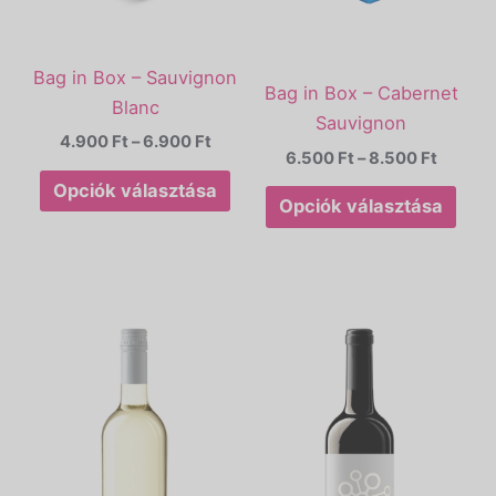
termékoldalon
term
választhatók
vála
Bag in Box – Sauvignon
ki
ki
Bag in Box – Cabernet
Blanc
Sauvignon
4.900
Ft
–
6.900
Ft
6.500
Ft
–
8.500
Ft
Opciók választása
Opciók választása