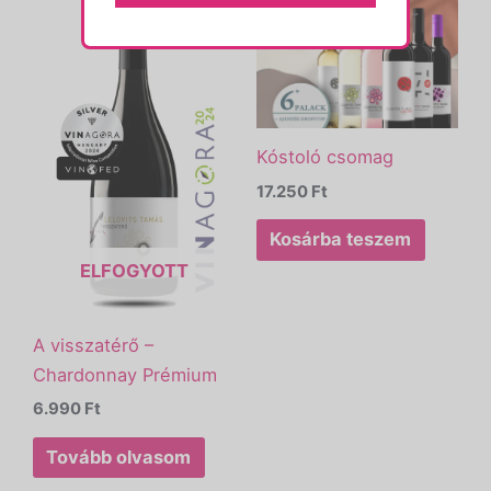
Kóstoló csomag
17.250
Ft
Kosárba teszem
ELFOGYOTT
A visszatérő –
Chardonnay Prémium
6.990
Ft
Tovább olvasom