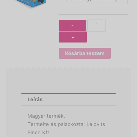
Box
-
Olaszrizling
mennyiség
-
+
Kosárba teszem
Leírás
Magyar termék.
Termelte és palackozta: Lelovits
Pince Kft.