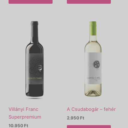
Villányi Franc
A Csudabogár – fehér
Superpremium
2.950
Ft
10.950
Ft