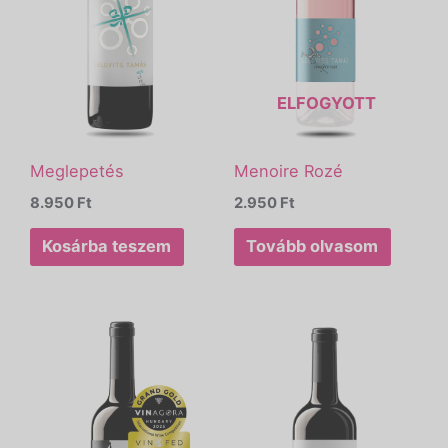
ELFOGYOTT
Meglepetés
Menoire Rozé
8.950
Ft
2.950
Ft
Kosárba teszem
Tovább olvasom