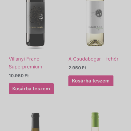
Villányi Franc
A Csudabogár – fehér
Superpremium
2.950
Ft
10.950
Ft
Kosárba teszem
Kosárba teszem