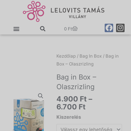
Skip
to
content
F
I
Cart
0
Ft
a
n
c
s
e
t
b
a
Kezdőlap
/
Bag In Box
/ Bag in
o
g
Box – Olaszrizling
o
r
k
a
Bag in Box –
m
Olaszrizling
Ártartomány
4.900
Ft
–
4.900 Ft
6.700
Ft
-
Bag
Kiszerelés
6.700 Ft
in