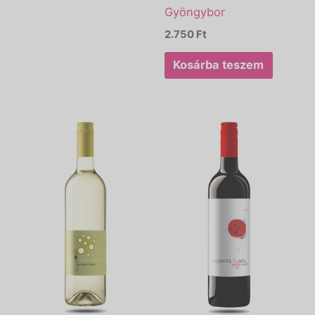
Gyöngybor
2.750
Ft
Kosárba teszem