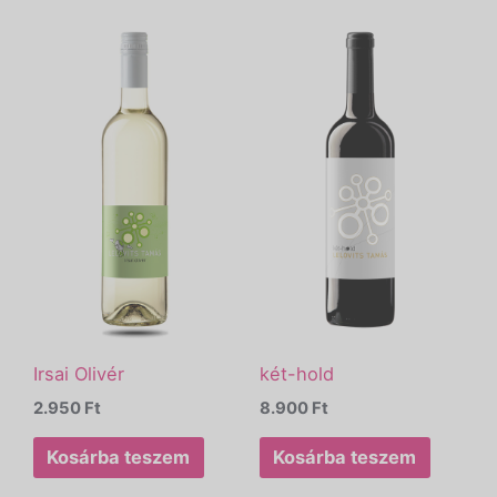
Irsai Olivér
két-hold
2.950
Ft
8.900
Ft
Kosárba teszem
Kosárba teszem