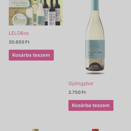
LELO6os
20.650
Ft
Kosárba teszem
Gyöngybor
2.750
Ft
Kosárba teszem