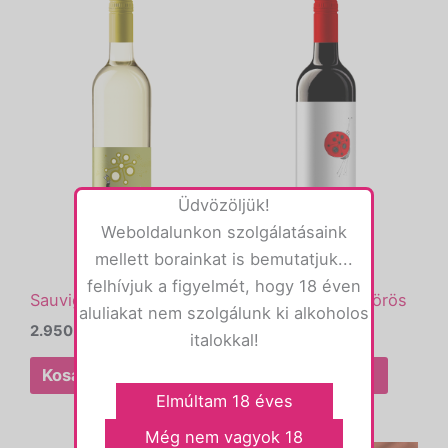
Üdvözöljük!
Weboldalunkon szolgálatásaink
mellett borainkat is bemutatjuk...
felhívjuk a figyelmét, hogy 18 éven
Sauvignon Blanc
A Csudabogár – vörös
aluliakat nem szolgálunk ki alkoholos
2.950
Ft
2.950
Ft
italokkal!
Kosárba teszem
Kosárba teszem