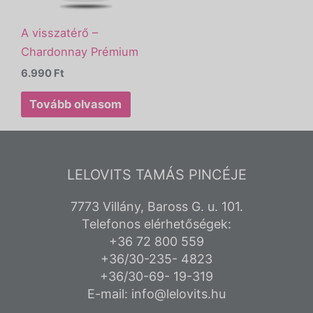
A visszatérő –
Chardonnay Prémium
6.990
Ft
Tovább olvasom
LELOVITS TAMÁS PINCÉJE
7773 Villány, Baross G. u. 101.
Telefonos elérhetőségek:
+36 72 800 559
+36/30-235- 4823
+36/30-69- 19-319
E-mail: info@lelovits.hu