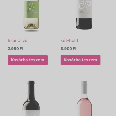
Irsai Olivér
két-hold
2.950
Ft
8.900
Ft
Kosárba teszem
Kosárba teszem