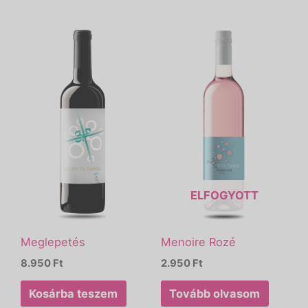
ELFOGYOTT
Meglepetés
Menoire Rozé
8.950
Ft
2.950
Ft
Kosárba teszem
Tovább olvasom