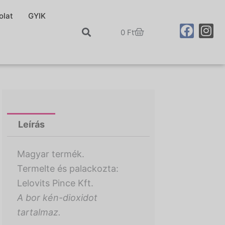
olat
GYIK
F
I
Cart
0
Ft
a
n
c
s
e
t
b
a
o
g
o
r
k
a
m
Leírás
Magyar termék.
Termelte és palackozta:
Lelovits Pince Kft.
A bor kén-dioxidot
tartalmaz.