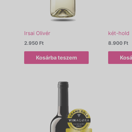
Irsai Olivér
két-hold
2.950
Ft
8.900
Ft
Kosárba teszem
Kosá