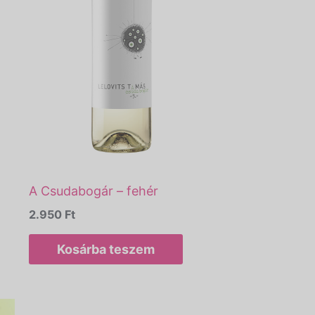
A Csudabogár – fehér
2.950
Ft
Kosárba teszem