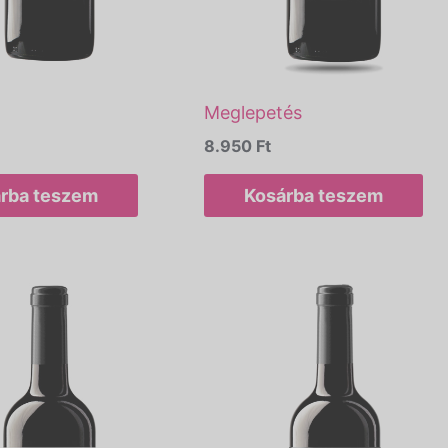
Meglepetés
8.950
Ft
rba teszem
Kosárba teszem