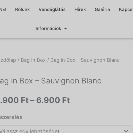
NE!
Rólunk
Vendéglátás
Hírek
Galéria
Kapcs
Információk
zdőlap
/
Bag In Box
/ Bag in Box – Sauvignon Blanc
ag in Box – Sauvignon Blanc
Ártartomány:
.900
Ft
–
6.900
Ft
4.900 Ft
-
Bag
iszerelés
6.900 Ft
in