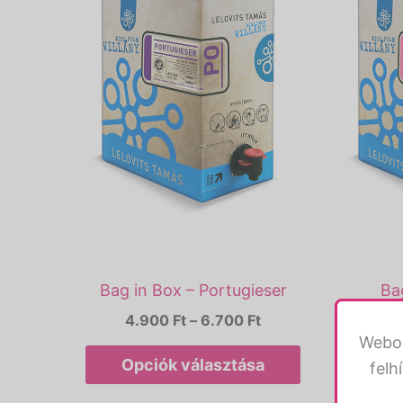
variációja
van.
A
változatok
a
termékoldalo
választhatók
ki
Bag in Box – Portugieser
Ba
4.900
Ft
–
6.700
Ft
4.
Webol
Opciók választása
Op
felh