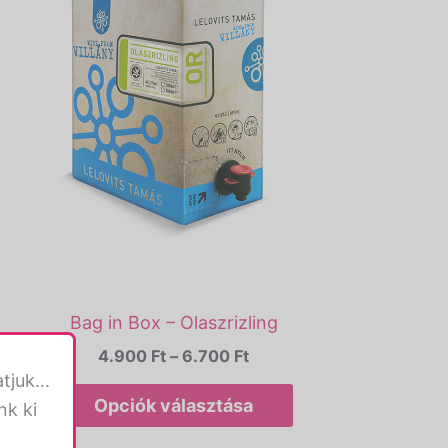
variációja
variációja
van.
van.
A
A
változatok
változatok
a
a
termékoldalon
termékoldalon
választhatók
választhatók
ki
ki
Bag in Box – Olaszrizling
4.900
Ft
–
6.700
Ft
juk...
Opciók választása
nk ki